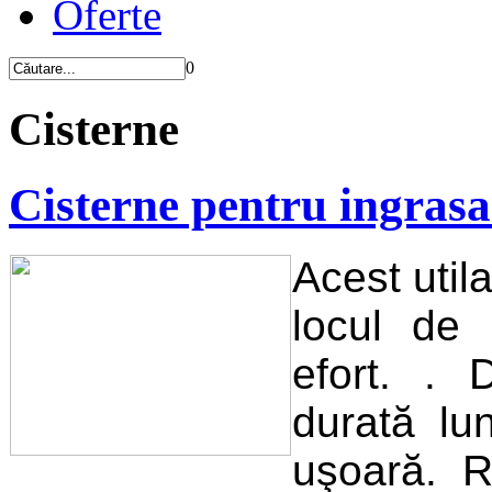
Oferte
0
Cisterne
Cisterne pentru ingras
Acest utila
locul de
efort. . 
durată lu
uşoară. R