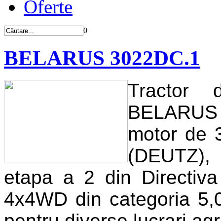
Oferte
0
BELARUS 3022DC.1
Tractor
BELARUS 3
motor de 
(DEUTZ), c
etapa a 2 din Directiv
4x4WD din categoria 5,0
pentru diverse lucrari ag